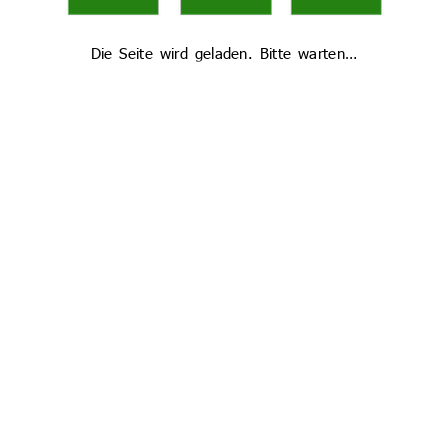
Die Seite wird geladen. Bitte warten…
das eine Mischung aus Comic und Manga sei – oder auch irgend
n, ich bin Mexikanerin.“ Und inzwischen natürlich Ambergerin. 