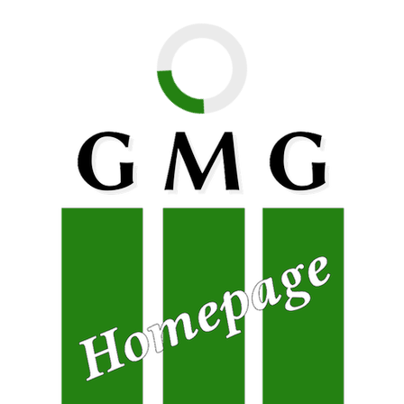
nzuela Chavez aus der 11. Jahrgangsstufe des Gregor-Mendel
 hatte vor kurzem ihr erstes Buch mit dem Titel „Are Dragons
rer*innen von ihrer Arbeit am Buch, ihrem Weg zur Veröffentl
r*innen nach deren Hobbies und Leidenschaften und ermunterte
emaligen Lehrer (einer anderen Schule…) durch dessen unang
en und sehr erfolgreichen Weg gegangen zu sein.