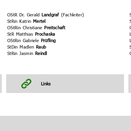
OStR Dr. Gerald
Landgraf
(Fachleiter)
StRin Katrin
Mertel
OStRin Christiane
Preitschaft
StR Matthias
Prochaska
OStRin Gabriele
Prüfling
StDin Madlen
Raub
StRin Jasmin
Reindl
Links