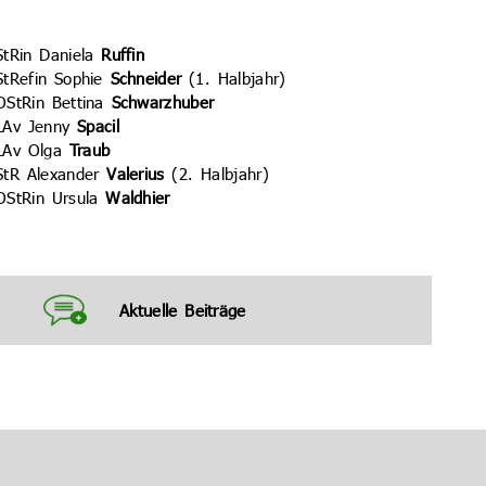
StRin Daniela
Ruffin
StRefin Sophie
Schneider
(1. Halbjahr)
OStRin Bettina
Schwarzhuber
LAv Jenny
Spacil
LAv Olga
Traub
StR Alexander
Valerius
(2. Halbjahr)
OStRin Ursula
Waldhier
Aktuelle Beiträge