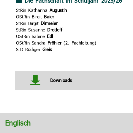
Die Fachschaft im Schuljahr 2025/26
StRin Katharina
Augustin
OStRin Birgit
Baier
StRin Birgit
Dirmeier
StRin Susanne
Drotleff
OStRin Sabine
Edl
OStRin Sandra
Fröhler
(2. Fachleitung)
StD Rüdiger
Gleis
Downloads
Englisch