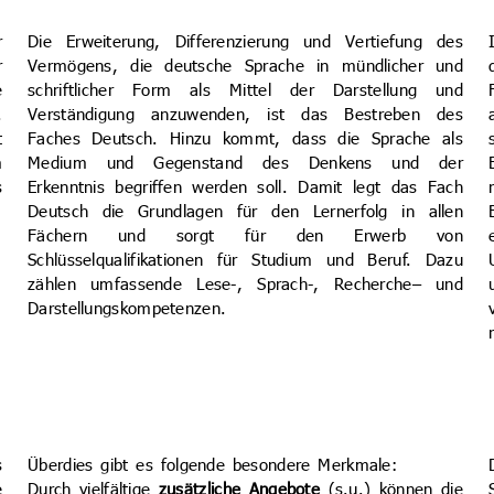
r
Die Erweiterung, Differenzierung und Vertiefung des
r
Vermögens, die deutsche Sprache in mündlicher und
e
schriftlicher Form als Mittel der Darstellung und
.
Verständigung anzuwenden, ist das Bestreben des
t
Faches Deutsch. Hinzu kommt, dass die Sprache als
m
Medium und Gegenstand des Denkens und der
s
Erkenntnis begriffen werden soll. Damit legt das Fach
Deutsch die Grundlagen für den Lernerfolg in allen
Fächern und sorgt für den Erwerb von
Schlüsselqualifikationen für Studium und Beruf. Dazu
zählen umfassende Lese-, Sprach-, Recherche– und
Darstellungs­kompetenzen.
s
Überdies gibt es folgende besondere Merkmale:
e
Durch vielfältige
zusätzliche Angebote
(s.u.) können die