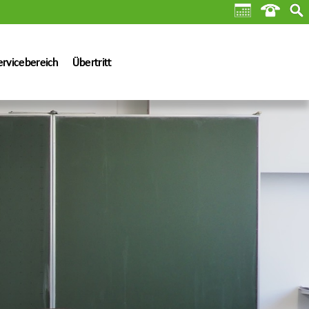
ervicebereich
Übertritt