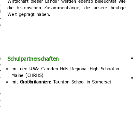
Wirtschaft dieser Länder werden ebenso beleuchtet wie
s
die historischen Zusammenhänge, die unsere heutige
d
Welt geprägt haben.
–
n
h
Schulpartnerschaften
e
mit den
USA
: Camden Hills Regional High School in
r
Maine (CHRHS)
e
mit
Großbritannien
: Taunton School in Somerset
e
e
e