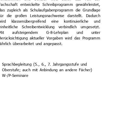
Fachschaft entwickelte Schreibprogramm gewährleistet,
das zugleich als Schulauf­gaben­programm die Grundlage
für die großen Leistungs­nachweise darstellt. Dadurch
wird klassen­übergreifend eine kontinuierliche und
einheitliche Schreib­entwicklung verbindlich umgesetzt.
Mit aufsteigendem G-8-Lehrplan und unter
Berücksichtigung aktueller Vorgaben wird das Programm
jährlich überarbeitet und angepasst.
Sprachbegleitung (5., 6., 7. Jahrgangsstufe und
Oberstufe; auch mit Anbindung an andere Fächer)
W-/P-Seminare