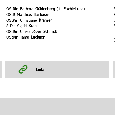
OStRin Barbara
Güldenberg
(1. Fachleitung)
OStR Matthias
Harbauer
OStRin Christiane
Krämer
StDin Sigrid
Krapf
OStRin Ulrike
López Schmidt
OStRin Tanja
Luckner
Links