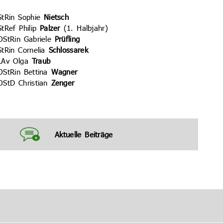
StRin Sophie
Nietsch
StRef Philip
Palzer
(1. Halbjahr)
OStRin Gabriele
Prüfling
StRin Cornelia
Schlossarek
LAv Olga
Traub
OStRin Bettina
Wagner
OStD Christian
Zenger
Aktuelle Beiträge