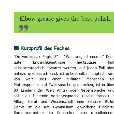
Elbow grease gives the best polish.
Kurzprofil des Faches
“Do you speak English?” – “Well yes, of course.” Das
gute Englischkenntnisse heutzutage fas
selbstverständlich erwartet werden, auf jeden Fall abe
nahezu unerlässlich sind, ist unbestreitbar. Englisch wir
von weit über einer Milliarde Menschen al
Muttersprache und Zweitsprache gesprochen, ist in übe
80 Ländern der Welt Amts- oder Nebensprache un
spielt als führende Verkehrssprache (lingua franca) i
Alltag, Beruf und Wissenschaft eine zentrale Rolle
Damit ist die am Gymnasium erworbene fundiert
Sprachkompetenz im Englischen eine grundlegend