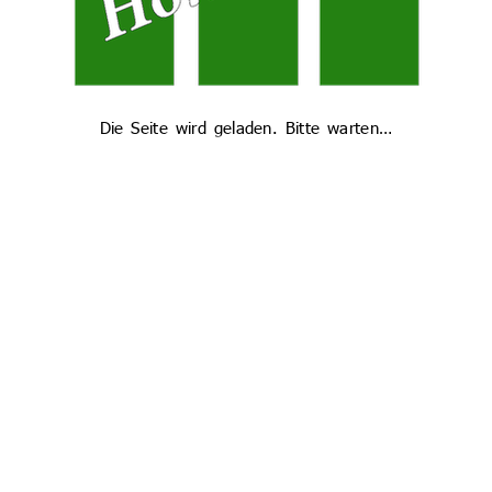
Oberpfalz überzeugt und ihm den ersten Preis eingebracht.
Beim Landeswettbewerb in München wird er sich nun der
Konkurrenz der Sieger aus den anderen bayerischen Regionen
stellen.
Die Seite wird geladen. Bitte warten…
Maximilian Trögner vom GMG vor seinem Stand beim