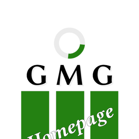
unterschiedliche Wasserqualität oder einen Selbstversuch „Eine
Woche ohne Mikroplastik“. So konnten die Schülerinnen und
Schüler eigene Interessensgebiete wissenschaftlich fundiert
Übertritt
unter die Lupe nehmen.
Das mobile Feinstaubmessgerät, das Maximilian konstruiert
hat, weist eine hohe Messgenauigkeit auf. Untersucht hat er
u.a. die Luft in der Nähe von Kaminen. Dabei konnte er
zeigen, wie verschiedenes Brennmaterial zu einer
unterschiedlichen Belastung führt und wie sich diese
Belastung räumlich verteilt. Beim Vergleich moderner Autos
mit einem Oldtimer ergab sich, dass die über die Jahrzehnte
gewachsene Motorleistung die Fortschritte bei der
Abgasreinigung stark schmälern kann. Auch den Kopierraum
des Gregor-Mendel-Gymnasiums hat er vermessen – und
erfreulicherweise Ergebnisse deutlich unterhalb der zulässigen
Grenzwerte erhalten. Seine Messergebnisse hat der Schüler
über das Internet zugänglich gemacht.
Das handliche Messgerät und die wirklich umfangreichen
Untersuchungen haben die Jury beim Regionalwettbewerb
„Jugend forscht“ vergangene Woche in Neumarkt in der