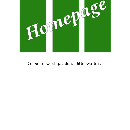
tionen vom Unternehmensgründer
– und das neben dem Mathematik-Studium. Wie, was, warum? D
WWG-Zweiges über seine Beweggründe und die Möglichkeiten und
Die Seite wird geladen. Bitte warten…
n Schüler, erzählte der Jungunternehmer von seinem Weg als
tware verbessern half, hin zum ersten Unternehmen Oeder Sal
erstellen und zu verkaufen.
r die Notwendigkeit, die ständig auftretenden Probleme und au
ie muss man Verantwortung übernehmen und bessere Lösung
reit. Wer da nicht flexibel und tatkräftig reagiere, der käme
n beobachten und Ideen für Geschäften einen Raum geben. So 
chüler am GMG) gekommen: Eine Padel-Halle in Amberg. Zusa
berg gesucht – ein recht frustrierender Prozess, der erst dur