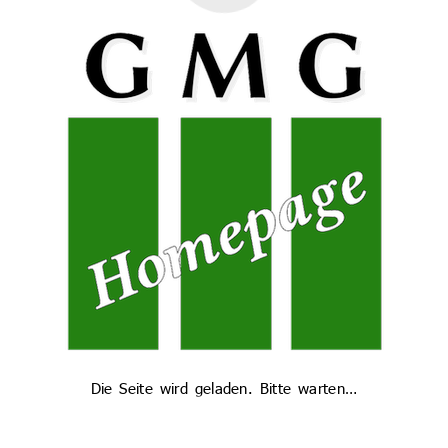
ng – und was für eine!
Geschichte
derkurses 1947 der Oberrealschule Amberg an das Stadtarchiv 
ielen anderen Gymnasien in Bayern kein Abitur geben wird,
 die Fachleiterin Geschichte, OStRin Christiane Preitschaf
m bis 1965 offiziell noch hieß, an das Stadtarchiv Amberg.
, einzigartige Maturazeitung hatte der Sohn von Horst Galle, e
de das am GMG Abitur abgelegten, übersandt. Ein echter 
hade, um bei der Entrümpelung des Elternhauses entsorgt zu w
volles Zeitdokument, das die Erinnerungen und Erlebnisse 
ist am besten in Stadtarchiv Amberg aufgehoben.
Die Seite wird geladen. Bitte warten…
persönlich zur Übergabe und würdigte die Bedeutung dieses ein
 Geschichte und das Erbe des Gregor-Mendel-Gymnasiums lebend