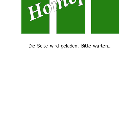
Die Seite wird geladen. Bitte warten…
id für Jungen II
n am Mittwoch, den 22. April 2026, die diesjährigen Fußball-S
schaft des Gregor-Mendel-Gymnasiums traf dabei auf die T
werth-Realschule. Am Ende holte man sich Platz 2, nachdem 
r.
 Mannschaft des Max-Reger-Gymnasiums gegenüber. Erion Miftar
ins Turnier, das im Modus Jeder-gegen-Jeden ausgetragen wurde
 vorbehalten, dass alles entscheidende Tor zum erneuten 1:0
e des Vormittags das Aufeinandertreffen mit der Franz-Xaver-v
te überlegen, konnte diese Überlegenheit aber nicht in Tore
rtitel entscheiden. Und da behielten diesmal die Realschüler 