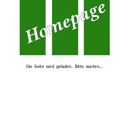
Übertritt
Bild: Bildarchiv Bayerischer Landtag, Foto Rolf Poss
PETER WELNHOFER, 26.09.2018
Die Seite wird geladen. Bitte warten…
Impressum
|
Datenschutz
|
Suche
© 2018 - 2025 Gregor-Mendel-Gymnasium (GMG) - Developed
↑
by
Leonard Krapf
&
Homepageteam